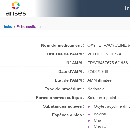
I
Index
Fiche médicament
Nom du médicament :
OXYTETRACYCLINE 5
Titulaire de l'AMM :
VETOQUINOL S.A.
N° AMM :
FR/V/6437675 6/1988
Date d'AMM :
22/06/1988
Etat de l'AMM :
AMM illimitée
Type de procédure :
Nationale
Forme pharmaceutique :
Solution injectable
Substances actives :
Oxytétracycline dih
Bovins
Espèces cibles :
Chat
Cheval