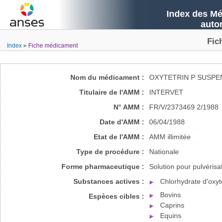
Index des Mé
auto
Fic
Index
Fiche médicament
Nom du médicament :
OXYTETRIN P SUSPE
Titulaire de l'AMM :
INTERVET
N° AMM :
FR/V/2373469 2/1988
Date d'AMM :
06/04/1988
Etat de l'AMM :
AMM illimitée
Type de procédure :
Nationale
Forme pharmaceutique :
Solution pour pulvérisa
Substances actives :
Chlorhydrate d'oxyt
Bovins
Espèces cibles :
Caprins
Equins