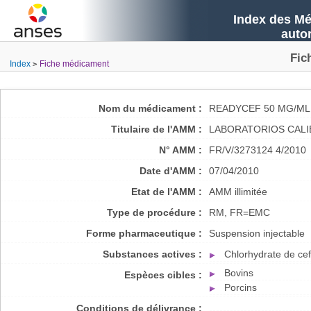
Index des Mé
auto
Fic
Index
Fiche médicament
Nom du médicament :
READYCEF 50 MG/ML
Titulaire de l'AMM :
LABORATORIOS CALIE
N° AMM :
FR/V/3273124 4/2010
Date d'AMM :
07/04/2010
Etat de l'AMM :
AMM illimitée
Type de procédure :
RM, FR=EMC
Forme pharmaceutique :
Suspension injectable
Substances actives :
Chlorhydrate de cef
Bovins
Espèces cibles :
Porcins
Conditions de délivrance :