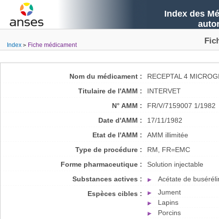
Index des Mé
auto
Fic
Index
Fiche médicament
Nom du médicament :
RECEPTAL 4 MICROG
Titulaire de l'AMM :
INTERVET
N° AMM :
FR/V/7159007 1/1982
Date d'AMM :
17/11/1982
Etat de l'AMM :
AMM illimitée
Type de procédure :
RM, FR=EMC
Forme pharmaceutique :
Solution injectable
Substances actives :
Acétate de buséréli
Jument
Espèces cibles :
Lapins
Porcins