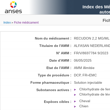
Index des Mé
auto
Fic
Index
Fiche médicament
Nom du médicament :
RECUDON 2,2 MG/ML 
Titulaire de l'AMM :
ALFASAN NEDERLAND
N° AMM :
FR/V/8697784 9/2023
Date d'AMM :
06/05/2025
Etat de l'AMM :
AMM illimitée
Type de procédure :
DCP, FR=EMC
Forme pharmaceutique :
Solution injectable
Chlorhydrate de fe
Substances actives :
Chlorhydrate de l
Cheval
Espèces cibles :
Chien