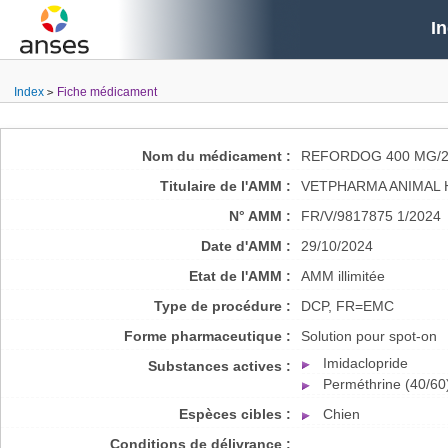
I
Index
Fiche médicament
Nom du médicament :
REFORDOG 400 MG/2
Titulaire de l'AMM :
VETPHARMA ANIMAL H
N° AMM :
FR/V/9817875 1/2024
Date d'AMM :
29/10/2024
Etat de l'AMM :
AMM illimitée
Type de procédure :
DCP, FR=EMC
Forme pharmaceutique :
Solution pour spot-on
Imidaclopride
Substances actives :
Perméthrine (40/60
Espèces cibles :
Chien
Conditions de délivrance :