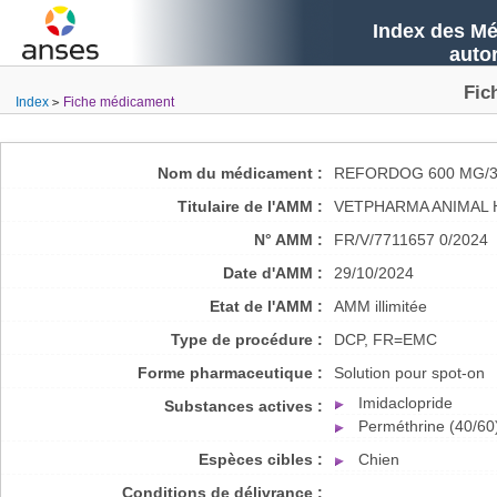
Index des Mé
auto
Fic
Index
Fiche médicament
Nom du médicament :
REFORDOG 600 MG/3
Titulaire de l'AMM :
VETPHARMA ANIMAL H
N° AMM :
FR/V/7711657 0/2024
Date d'AMM :
29/10/2024
Etat de l'AMM :
AMM illimitée
Type de procédure :
DCP, FR=EMC
Forme pharmaceutique :
Solution pour spot-on
Imidaclopride
Substances actives :
Perméthrine (40/60
Espèces cibles :
Chien
Conditions de délivrance :