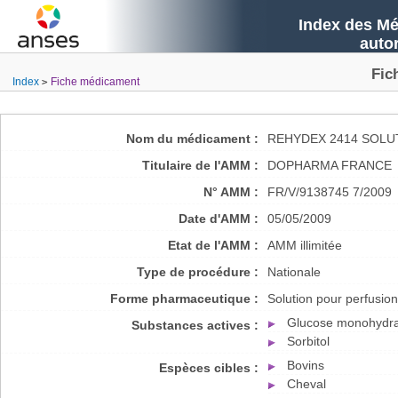
Index des Mé
auto
Fic
Index
Fiche médicament
Nom du médicament :
REHYDEX 2414 SOLU
Titulaire de l'AMM :
DOPHARMA FRANCE
N° AMM :
FR/V/9138745 7/2009
Date d'AMM :
05/05/2009
Etat de l'AMM :
AMM illimitée
Type de procédure :
Nationale
Forme pharmaceutique :
Solution pour perfusion
Glucose monohydr
Substances actives :
Sorbitol
Bovins
Espèces cibles :
Cheval