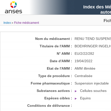
Index des Mé
auto
Fic
Index
Fiche médicament
Nom du médicament :
RENU TEND SUSPENS
Titulaire de l'AMM :
BOEHRINGER INGELH
N° AMM :
EU/2/22/282
Date d'AMM :
19/04/2022
Etat de l'AMM :
AMM illimitée
Type de procédure :
Centralisée
Forme pharmaceutique :
Suspension injectable
Substances actives :
Cellules souches
Espèces cibles :
Equins
Conditions de délivrance :