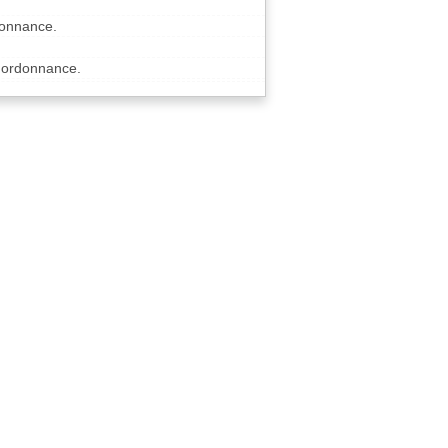
donnance.
à ordonnance.