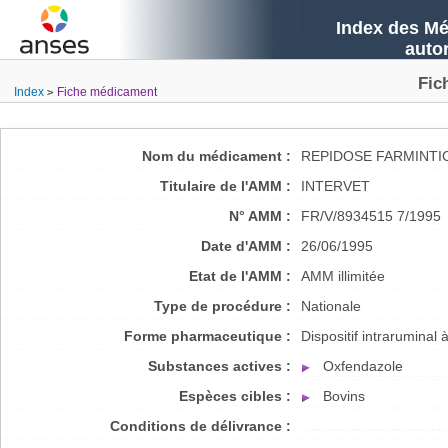
Index des Mé
auto
Fic
Index
Fiche médicament
Nom du médicament :
REPIDOSE FARMINTIC
Titulaire de l'AMM :
INTERVET
N° AMM :
FR/V/8934515 7/1995
Date d'AMM :
26/06/1995
Etat de l'AMM :
AMM illimitée
Type de procédure :
Nationale
Forme pharmaceutique :
Dispositif intraruminal 
Substances actives :
Oxfendazole
Espèces cibles :
Bovins
Conditions de délivrance :