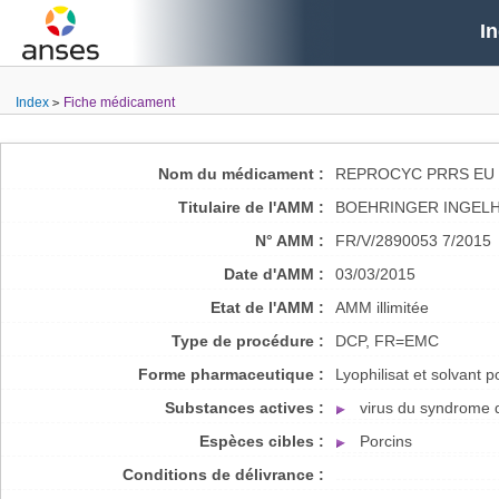
I
Index
Fiche médicament
Nom du médicament :
REPROCYC PRRS EU 
Titulaire de l'AMM :
BOEHRINGER INGELH
N° AMM :
FR/V/2890053 7/2015
Date d'AMM :
03/03/2015
Etat de l'AMM :
AMM illimitée
Type de procédure :
DCP, FR=EMC
Forme pharmaceutique :
Lyophilisat et solvant 
Substances actives :
virus du syndrome d
Espèces cibles :
Porcins
Conditions de délivrance :