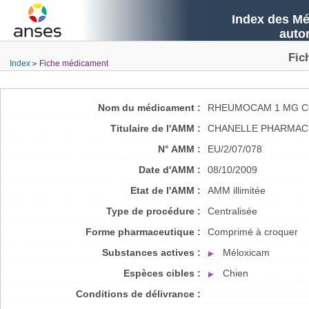
Index des Mé
auto
Fic
Index
Fiche médicament
Nom du médicament :
RHEUMOCAM 1 MG C
Titulaire de l'AMM :
CHANELLE PHARMAC
N° AMM :
EU/2/07/078
Date d'AMM :
08/10/2009
Etat de l'AMM :
AMM illimitée
Type de procédure :
Centralisée
Forme pharmaceutique :
Comprimé à croquer
Substances actives :
Méloxicam
Espèces cibles :
Chien
Conditions de délivrance :