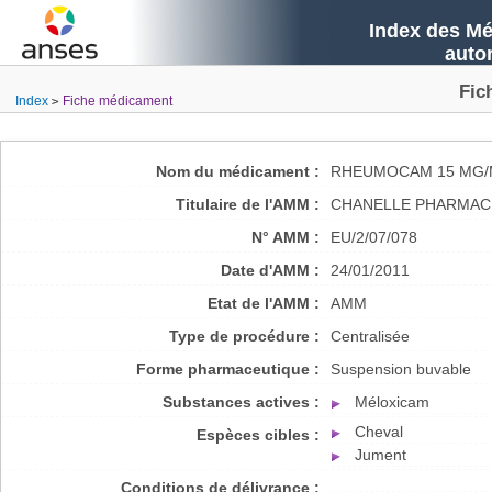
Index des Mé
auto
Fic
Index
Fiche médicament
Nom du médicament :
RHEUMOCAM 15 MG/
Titulaire de l'AMM :
CHANELLE PHARMAC
N° AMM :
EU/2/07/078
Date d'AMM :
24/01/2011
Etat de l'AMM :
AMM
Type de procédure :
Centralisée
Forme pharmaceutique :
Suspension buvable
Substances actives :
Méloxicam
Cheval
Espèces cibles :
Jument
Conditions de délivrance :