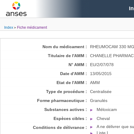
I
Index
Fiche médicament
Nom du médicament :
RHEUMOCAM 330 MG
Titulaire de l'AMM :
CHANELLE PHARMAC
N° AMM :
EU/2/07/078
Date d'AMM :
13/05/2015
Etat de l'AMM :
AMM
Type de procédure :
Centralisée
Forme pharmaceutique :
Granulés
Substances actives :
Méloxicam
Espèces cibles :
Cheval
A ne délivrer que 
Conditions de délivrance :
Liste I