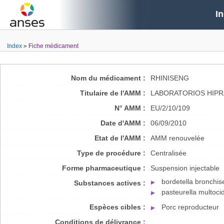
I
Index
Fiche médicament
Nom du médicament :
RHINISENG
Titulaire de l'AMM :
LABORATORIOS HIPRA
N° AMM :
EU/2/10/109
Date d'AMM :
06/09/2010
Etat de l'AMM :
AMM renouvelée
Type de procédure :
Centralisée
Forme pharmaceutique :
Suspension injectable
bordetella bronchis
Substances actives :
pasteurella multoci
Espèces cibles :
Porc reproducteur
Conditions de délivrance :