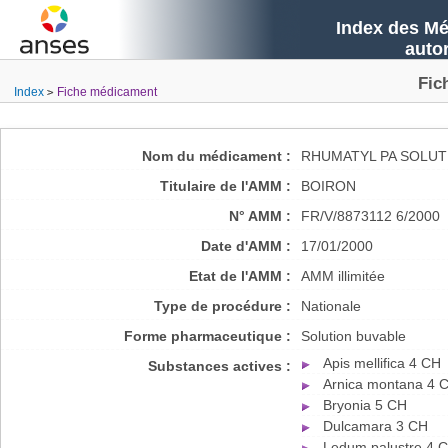
Index des Mé
auto
Fic
Index
Fiche médicament
Nom du médicament :
RHUMATYL PA SOLUT
Titulaire de l'AMM :
BOIRON
N° AMM :
FR/V/8873112 6/2000
Date d'AMM :
17/01/2000
Etat de l'AMM :
AMM illimitée
Type de procédure :
Nationale
Forme pharmaceutique :
Solution buvable
Apis mellifica 4 CH
Substances actives :
Arnica montana 4 
Bryonia 5 CH
Dulcamara 3 CH
Ledum palustre 4 