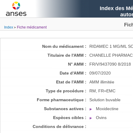
Index des Mé
auto
Fic
Index
Fiche médicament
Nom du médicament :
RIDAMEC 1 MG/ML S
Titulaire de l'AMM :
CHANELLE PHARMAC
N° AMM :
FR/V/9437090 8/2018
Date d'AMM :
09/07/2020
Etat de l'AMM :
AMM illimitée
Type de procédure :
RM, FR=EMC
Forme pharmaceutique :
Solution buvable
Substances actives :
Moxidectine
Espèces cibles :
Ovins
Conditions de délivrance :