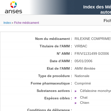
Index des Mé
auto
Fic
Index
Fiche médicament
Nom du médicament :
RILEXINE COMPRIME
Titulaire de l'AMM :
VIRBAC
N° AMM :
FR/V/1131499 0/2006
Date d'AMM :
05/01/2006
Etat de l'AMM :
AMM illimitée
Type de procédure :
Nationale
Forme pharmaceutique :
Comprimé
Substances actives :
Céfalexine monohy
Chat
Espèces cibles :
Chien
Conditions de délivrance :