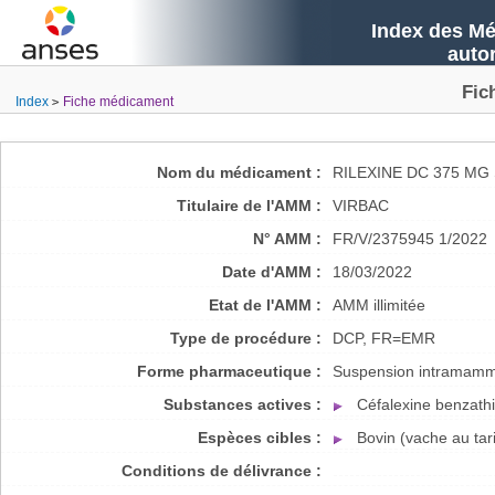
Index des Mé
auto
Fic
Index
Fiche médicament
Nom du médicament :
RILEXINE DC 375 M
Titulaire de l'AMM :
VIRBAC
N° AMM :
FR/V/2375945 1/2022
Date d'AMM :
18/03/2022
Etat de l'AMM :
AMM illimitée
Type de procédure :
DCP, FR=EMR
Forme pharmaceutique :
Suspension intramamm
Substances actives :
Céfalexine benzath
Espèces cibles :
Bovin (vache au ta
Conditions de délivrance :