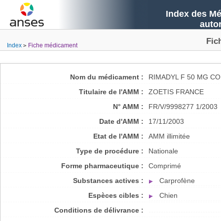
Index des Mé
auto
Fic
Index
Fiche médicament
Nom du médicament :
RIMADYL F 50 MG C
Titulaire de l'AMM :
ZOETIS FRANCE
N° AMM :
FR/V/9998277 1/2003
Date d'AMM :
17/11/2003
Etat de l'AMM :
AMM illimitée
Type de procédure :
Nationale
Forme pharmaceutique :
Comprimé
Substances actives :
Carprofène
Espèces cibles :
Chien
Conditions de délivrance :