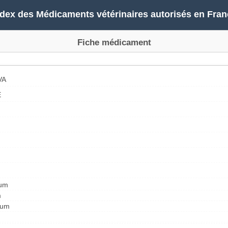
ndex des Médicaments vétérinaires autorisés en Fran
Fiche médicament
VA
E
ium
m
ium