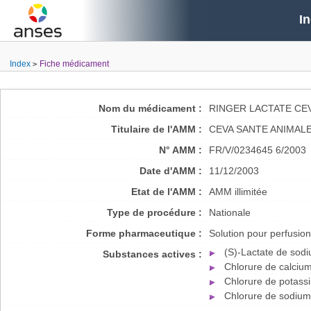
I
Index
Fiche médicament
Nom du médicament :
RINGER LACTATE CE
Titulaire de l'AMM :
CEVA SANTE ANIMAL
N° AMM :
FR/V/0234645 6/2003
Date d'AMM :
11/12/2003
Etat de l'AMM :
AMM illimitée
Type de procédure :
Nationale
Forme pharmaceutique :
Solution pour perfusion
(S)-Lactate de sod
Substances actives :
Chlorure de calciu
Chlorure de potass
Chlorure de sodium