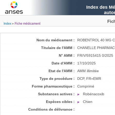
Index des Mé
auto
Fic
Index
Fiche médicament
Nom du médicament :
ROBENTROL 40 MG 
Titulaire de l'AMM :
CHANELLE PHARMAC
N° AMM :
FR/V/5915415 0/2025
Date d'AMM :
17/10/2025
Etat de l'AMM :
AMM illimitée
Type de procédure :
DCP, FR=EMR
Forme pharmaceutique :
Comprimé
Substances actives :
Robénacoxib
Espèces cibles :
Chien
Conditions de délivrance :