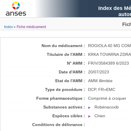
Index des Mé
auto
Fic
Index
Fiche médicament
Nom du médicament :
ROGIOLA 40 MG COM
Titulaire de l'AMM :
KRKA TOVARNA ZDRA
N° AMM :
FR/V/3584389 6/2023
Date d'AMM :
20/07/2023
Etat de l'AMM :
AMM illimitée
Type de procédure :
DCP, FR=EMC
Forme pharmaceutique :
Comprimé à croquer
Substances actives :
Robénacoxib
Espèces cibles :
Chien
Conditions de délivrance :