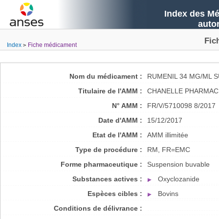
Index des Mé
auto
Fic
Index
Fiche médicament
Nom du médicament :
RUMENIL 34 MG/ML 
Titulaire de l'AMM :
CHANELLE PHARMAC
N° AMM :
FR/V/5710098 8/2017
Date d'AMM :
15/12/2017
Etat de l'AMM :
AMM illimitée
Type de procédure :
RM, FR=EMC
Forme pharmaceutique :
Suspension buvable
Substances actives :
Oxyclozanide
Espèces cibles :
Bovins
Conditions de délivrance :