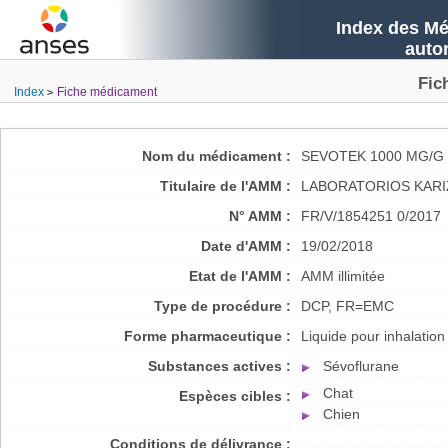
Index des Mé
auto
Fic
Index
Fiche médicament
Nom du médicament :
SEVOTEK 1000 MG/G 
Titulaire de l'AMM :
LABORATORIOS KARI
N° AMM :
FR/V/1854251 0/2017
Date d'AMM :
19/02/2018
Etat de l'AMM :
AMM illimitée
Type de procédure :
DCP, FR=EMC
Forme pharmaceutique :
Liquide pour inhalation
Substances actives :
Sévoflurane
Chat
Espèces cibles :
Chien
Conditions de délivrance :