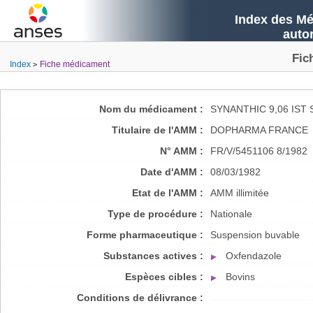
Index des Mé
auto
Fic
Index
Fiche médicament
Nom du médicament :
SYNANTHIC 9,06 IST
Titulaire de l'AMM :
DOPHARMA FRANCE
N° AMM :
FR/V/5451106 8/1982
Date d'AMM :
08/03/1982
Etat de l'AMM :
AMM illimitée
Type de procédure :
Nationale
Forme pharmaceutique :
Suspension buvable
Substances actives :
Oxfendazole
Espèces cibles :
Bovins
Conditions de délivrance :