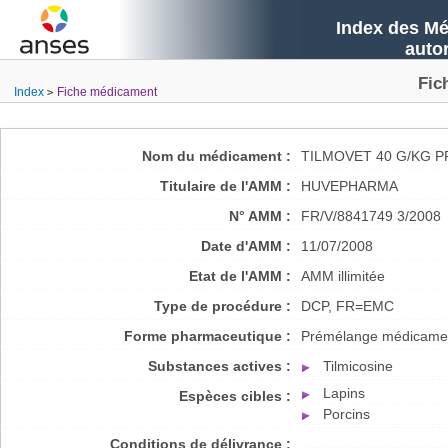
Index des Mé
auto
Fic
Index
Fiche médicament
Nom du médicament :
TILMOVET 40 G/KG 
Titulaire de l'AMM :
HUVEPHARMA
N° AMM :
FR/V/8841749 3/2008
Date d'AMM :
11/07/2008
Etat de l'AMM :
AMM illimitée
Type de procédure :
DCP, FR=EMC
Forme pharmaceutique :
Prémélange médicame
Substances actives :
Tilmicosine
Lapins
Espèces cibles :
Porcins
Conditions de délivrance :