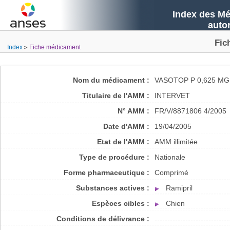
Index des Mé
auto
Fic
Index
Fiche médicament
Nom du médicament :
VASOTOP P 0,625 M
Titulaire de l'AMM :
INTERVET
N° AMM :
FR/V/8871806 4/2005
Date d'AMM :
19/04/2005
Etat de l'AMM :
AMM illimitée
Type de procédure :
Nationale
Forme pharmaceutique :
Comprimé
Substances actives :
Ramipril
Espèces cibles :
Chien
Conditions de délivrance :