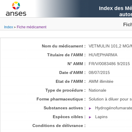
Index des Mé
auto
Fic
Index
Fiche médicament
Nom du médicament :
VETMULIN 101,2 MG/
Titulaire de l'AMM :
HUVEPHARMA
N° AMM :
FR/V/0083486 9/2015
Date d'AMM :
08/07/2015
Etat de l'AMM :
AMM illimitée
Type de procédure :
Nationale
Forme pharmaceutique :
Solution à diluer pour 
Substances actives :
Hydrogénofumarate 
Espèces cibles :
Lapins
Conditions de délivrance :