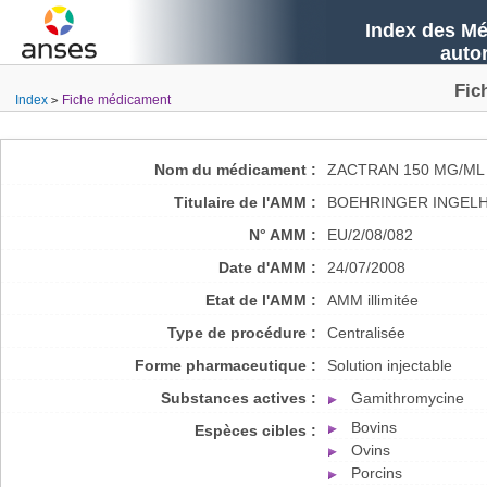
Index des Mé
auto
Fic
Index
Fiche médicament
Nom du médicament :
ZACTRAN 150 MG/ML
Titulaire de l'AMM :
BOEHRINGER INGELH
N° AMM :
EU/2/08/082
Date d'AMM :
24/07/2008
Etat de l'AMM :
AMM illimitée
Type de procédure :
Centralisée
Forme pharmaceutique :
Solution injectable
Substances actives :
Gamithromycine
Bovins
Espèces cibles :
Ovins
Porcins