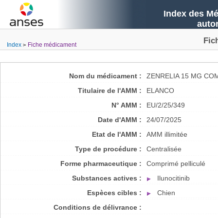
Index des Mé
auto
Fic
Index
Fiche médicament
Nom du médicament :
ZENRELIA 15 MG CO
Titulaire de l'AMM :
ELANCO
N° AMM :
EU/2/25/349
Date d'AMM :
24/07/2025
Etat de l'AMM :
AMM illimitée
Type de procédure :
Centralisée
Forme pharmaceutique :
Comprimé pelliculé
Substances actives :
Ilunocitinib
Espèces cibles :
Chien
Conditions de délivrance :