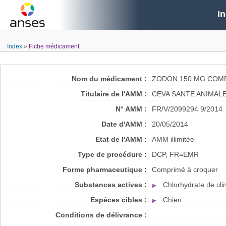
I
Index
Fiche médicament
Nom du médicament :
ZODON 150 MG COM
Titulaire de l'AMM :
CEVA SANTE ANIMAL
N° AMM :
FR/V/2099294 9/2014
Date d'AMM :
20/05/2014
Etat de l'AMM :
AMM illimitée
Type de procédure :
DCP, FR=EMR
Forme pharmaceutique :
Comprimé à croquer
Substances actives :
Chlorhydrate de cl
Espèces cibles :
Chien
Conditions de délivrance :