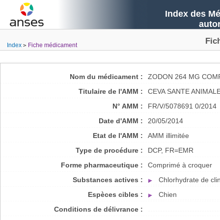
Index des Mé
auto
Fic
Index
Fiche médicament
Nom du médicament :
ZODON 264 MG COM
Titulaire de l'AMM :
CEVA SANTE ANIMAL
N° AMM :
FR/V/5078691 0/2014
Date d'AMM :
20/05/2014
Etat de l'AMM :
AMM illimitée
Type de procédure :
DCP, FR=EMR
Forme pharmaceutique :
Comprimé à croquer
Substances actives :
Chlorhydrate de cl
Espèces cibles :
Chien
Conditions de délivrance :