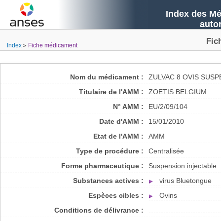
Index des Mé
auto
Fic
Index
Fiche médicament
Nom du médicament :
ZULVAC 8 OVIS SUSP
Titulaire de l'AMM :
ZOETIS BELGIUM
N° AMM :
EU/2/09/104
Date d'AMM :
15/01/2010
Etat de l'AMM :
AMM
Type de procédure :
Centralisée
Forme pharmaceutique :
Suspension injectable
Substances actives :
virus Bluetongue
Espèces cibles :
Ovins
Conditions de délivrance :