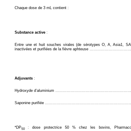
Chaque dose de 3 mL contient :
Substance active
:
Entre une et huit souches virales (de sérotypes O, A, Asia1, 
inactivées et purifiées de la fièvre aphteuse ………………
Adjuvants
:
Hydroxyde d’aluminium …………………………………………………
Saponine purifiée …………………………………………………………
*DP
: dose protectrice 50 % chez les bovins, Pharmac
50