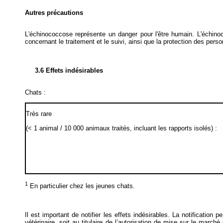
Autres précautions
L'échinococcose représente un danger pour l'être humain. L'échino
concernant le traitement et le suivi, ainsi que la protection des per
3.6 Effets indésirables
Chats :
Très rare
(< 1 animal / 10 000 animaux traités, incluant les rapports isolés) :
1
En particulier chez les jeunes chats.
Il est important de notifier les effets indésirables. La notification
vétérinaire, soit au titulaire de l’autorisation de mise sur le marché