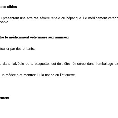
èces cibles
u présentant une atteinte sévère rénale ou hépatique. Le médicament vété
nsable.
stre le médicament vétérinaire aux animaux
iculier par des enfants.
 dans l'alvéole de la plaquette, qui doit être réinsérée dans l’emballage ext
n médecin et montrez-lui la notice ou l’étiquette.
nement