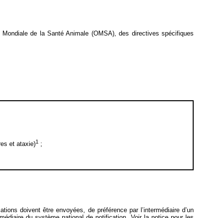
on Mondiale de la Santé Animale (OMSA), des directives spécifiques
1
es et ataxie)
;
ications doivent être envoyées, de préférence par l’intermédiaire d’un
ermédiaire du système national de notification. Voir la notice pour les