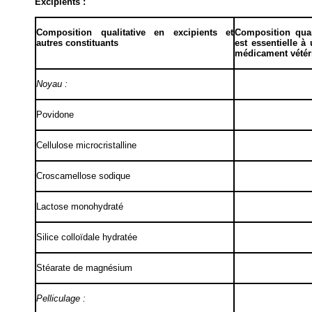
Excipients :
Composition
qualitative
en excipients et
Composition quan
autres constituants
est essentielle
à 
médicament vétér
Noyau :
Povidone
Cellulose microcristalline
Croscamellose sodique
Lactose monohydraté
Silice colloïdale hydratée
Stéarate de magnésium
Pelliculage :