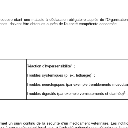
coccose étant une maladie à déclaration obligatoire auprès de l'Organisati
sonnes, doivent être obtenues auprès de l'autorité compétente concernée.
1
Réaction d’hypersensibilité
;
1
Troubles systémiques (p. ex. léthargie)
;
Troubles neurologiques (par exemple tremblements musculair
1
Troubles digestifs (par exemple vomissements et diarrhée)
;
 permet un suivi continu de la sécurité d’un médicament vétérinaire. Les notif
 ou à son représentant local, soit à l’autorité nationale compétente par l’int