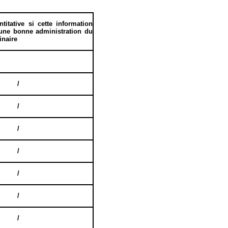
titative
si cette information
une bonne administration du
inaire
/
/
/
/
/
/
/