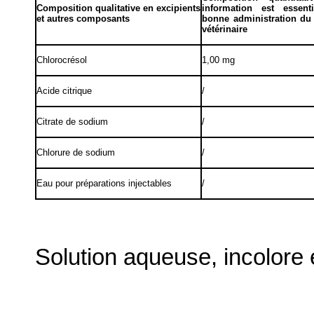
Composition qualitative en excipients
information est essent
et autres composants
bonne administration d
vétérinaire
Chlorocrésol
1,00 mg
Acide citrique
/
Citrate de sodium
/
Chlorure de sodium
/
Eau pour préparations injectables
/
Solution aqueuse, incolore e