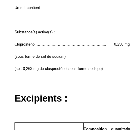
Un mL contient :
Substance(s) active(s) :
Cloprosténol …………..………………………….…….....
0,250 mg
(sous forme de sel de sodium)
(soit 0,263 mg de closprosténol sous forme sodique)
Excipients :
Composition quantitati