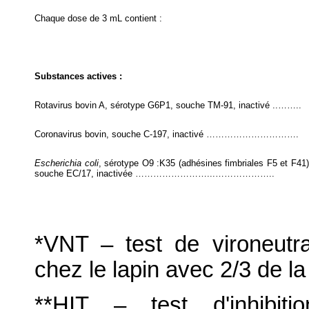
Chaque dose de 3 mL contient :
Substances actives :
Rotavirus bovin A, sérotype G6P1, souche TM-91, inactivé ..……..
Coronavirus bovin, souche C-197, inactivé ………………………….
Escherichia coli
, sérotype O9 :K35 (adhésines fimbriales F5 et F41
souche EC/17, inactivée ……………………...………………..
*VNT – test de vironeutral
chez le lapin avec 2/3 de l
**HIT – test d'inhibitio