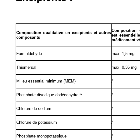
Composition q
Composition qualitative en excipients et autres
est essentiel
composants
médicament vé
Formaldéhyde
max. 1,5 mg
Thiomersal
max. 0,36 mg
Milieu essential minimum (MEM)
/
Phosphate disodique dodécahydraté
/
Chlorure de sodium
/
Chlorure de potassium
/
Phosphate monopotassique
/