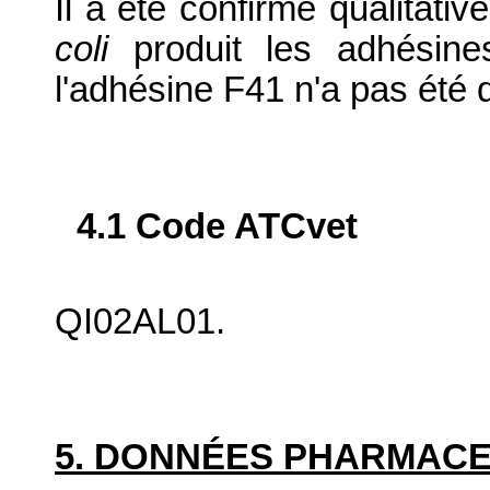
Il a été confirmé qualitat
coli
produit les adhésin
l'adhésine F41 n'a pas été q
4.1 Code ATCvet
QI02AL01.
5. DONNÉES PHARMAC