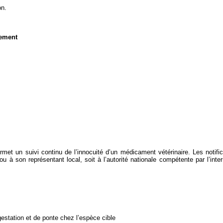
on.
nement
 permet un suivi continu de l’innocuité d’un médicament vétérinaire. Les notif
 ou à son représentant local, soit à l’autorité nationale compétente par l’int
gestation et de ponte chez l’espèce cible