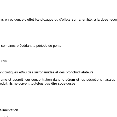
s en évidence d’effet fœtotoxique ou d’effets sur la fertilité, à la dose reco
4 semaines précédant la période de ponte.
ions
ntibiotiques et/ou des sulfonamides et des bronchodilatateurs.
nisme et accroît leur concentration dans le sérum et les sécrétions nasales
duit, ils ne doivent toutefois pas être sous-dosés.
alimentation.