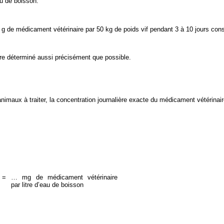
au de boisson.
1 g de médicament vétérinaire par 50 kg de poids vif pendant 3 à 10 jours cons
 être déterminé aussi précisément que possible.
aux à traiter, la concentration journalière exacte du médicament vétérinaire
=
… mg de médicament vétérinaire
par litre d’eau de boisson