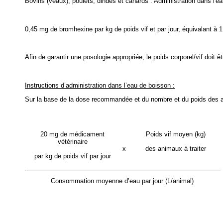
Bovins (veaux), poulets, dindes et canards : Administration dans l'e
0,45 mg de bromhexine par kg de poids vif et par jour, équivalant à 
Afin de garantir une posologie appropriée, le poids corporel/vif doit
Instructions d’administration dans l’eau de boisson :
Sur la base de la dose recommandée et du nombre et du poids des anim
20 mg de médicament
Poids vif moyen (kg)
vétérinaire
x
des animaux à traiter
par kg de poids vif par jour
Consommation moyenne d’eau par jour (L/animal)