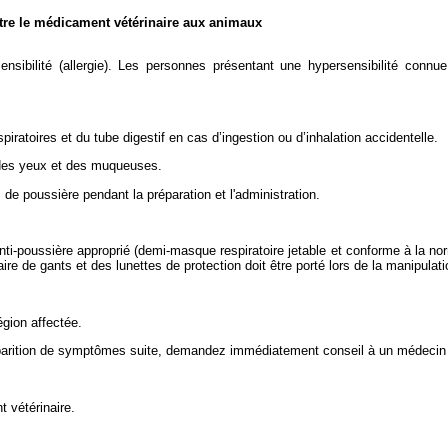
stre le médicament vétérinaire aux animaux
nsibilité (allergie). Les personnes présentant une hypersensibilité conn
iratoires et du tube digestif en cas d’ingestion ou d’inhalation accidentelle.
, des yeux et des muqueuses.
es de poussière pendant la préparation et l'administration.
nti-poussière approprié (demi-masque respiratoire jetable et conforme à la 
re de gants et des lunettes de protection doit être porté lors de la manipulat
égion affectée.
pparition de symptômes suite, demandez immédiatement conseil à un médecin et
 vétérinaire.