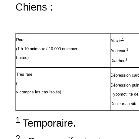
Chiens :
Rare
1
Ataxie
(1 à 10 animaux / 10 000 animaux
1
Anorexie
traités) :
1
Diarrhée
Très rare
Dépression car
(
Dépression pul
y compris les cas isolés) :
Hypomotilité de 
Douleur au site 
1
Temporaire.
2