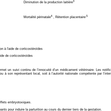
3
Diminution de la production laitière
4
,5
Mortalité périnatale
, Rétention placentaire
ion à l'aide de corticostéroïdes
aide de corticostéroïdes
 permet un suivi continu de l’innocuité d’un médicament vétérinaire. Les notif
 ou à son représentant local, soit à l’autorité nationale compétente par l’int
effets embryotoxiques.
ts pour induire la parturition au cours du dernier tiers de la gestation.