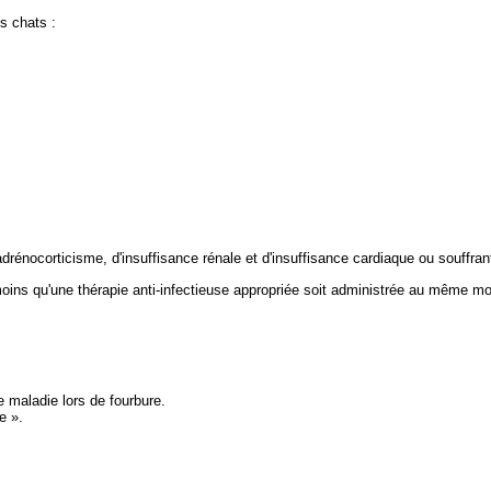
es chats :
adrénocorticisme, d'insuffisance rénale et d'insuffisance cardiaque ou souffra
 moins qu'une thérapie anti-infectieuse appropriée soit administrée au même m
e maladie lors de fourbure.
e ».