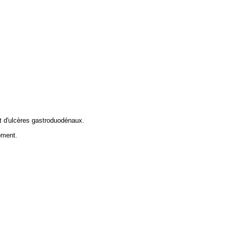
nt d'ulcères gastroduodénaux.
oment.