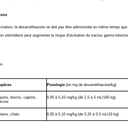
ions
accination, la dexaméthasone ne doit pas être administrée en même temps que
 stéroïdiens peut augmenter le risque d'ulcération du tractus gastro-intestina
re.
spèces
Posologie
(en mg de dexaméthasone/kg)
uins, bovins, caprins,
0,05 à 0,10 mg/kg (de 2,5 à 5 mL/100 kg)
rcins
iens, chats
0,05 à 0,10 mg/kg (de 0,25 à 0,5 mL/10 kg)