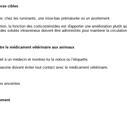
èces cibles
îner, chez les ruminants, une mise-bas prématurée ou un avortement.
tion, la fonction des corticostéroïdes est d'apporter une amélioration plutôt q
, des solutés intraveineux doivent être administrés pour maintenir la circulation
stre le médicament vétérinaire aux animaux
 à un médecin et montrez-lui la notice ou l’étiquette.
asone doivent éviter tout contact avec le médicament vétérinaire.
es enceintes.
nement