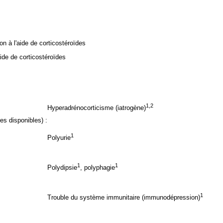
ion à l'aide de corticostéroïdes
aide de corticostéroïdes
1,2
Hyperadrénocorticisme (iatrogène)
s disponibles) :
1
Polyurie
1
1
Polydipsie
, polyphagie
1
Trouble du système immunitaire (immunodépression)