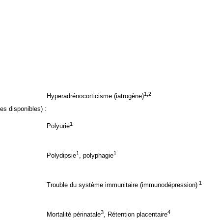
1,2
Hyperadrénocorticisme (iatrogène)
s disponibles) :
1
Polyurie
1
1
Polydipsie
, polyphagie
1
Trouble du système immunitaire (immunodépression)
3
4
Mortalité périnatale
, Rétention placentaire