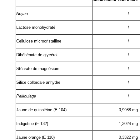
Noyau
/
Lactose monohydraté
/
Cellulose microcristalline
/
Dibéhénate de glycérol
/
Stéarate de magnésium
/
Silice colloïdale anhydre
/
Pelliculage
/
Jaune de quinoléine (E 104)
0,9988 mg
Indigotine (E 132)
1,3024 mg
Jaune orangé (E 110)
0,3322 mg