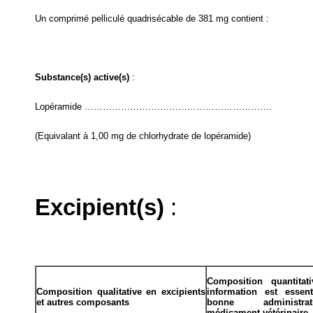
Un comprimé pelliculé quadrisécable de 381 mg contient :
Substance(s) active(s)
:
Lopéramide …………………….……………………………….
(Equivalant à 1,00 mg de chlorhydrate de lopéramide)
Excipient(s)
:
Composition quantitat
Composition qualitative en excipients
information est essen
et autres composants
bonne administr
médicament vétérinaire