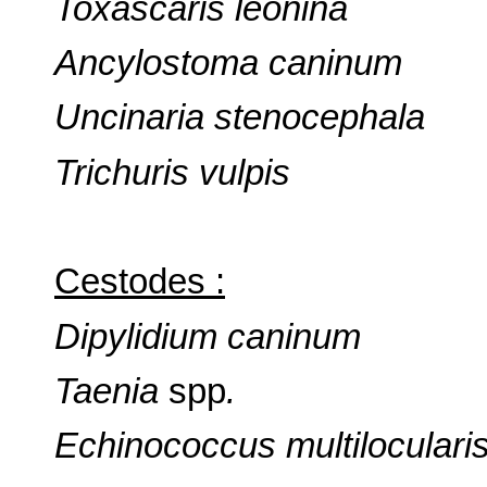
Toxascaris leonina
Ancylostoma caninum
Uncinaria stenocephala
Trichuris vulpis
Cestodes :
Dipylidium caninum
Taenia
spp
.
Echinococcus multiloculari