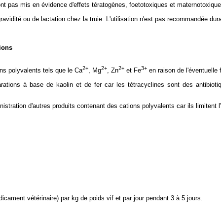
ont pas mis en évidence d'effets tératogènes, foetotoxiques et maternotoxique
avidité ou de lactation chez la truie. L'utilisation n'est pas recommandée duran
ions
2+
2+
2+
3+
ns polyvalents tels que le Ca
, Mg
, Zn
et Fe
en raison de l'éventuelle
ations à base de kaolin et de fer car les tétracyclines sont des antibiot
nistration d'autres produits contenant des cations polyvalents car ils limitent l
ament vétérinaire) par kg de poids vif et par jour pendant 3 à 5 jours.