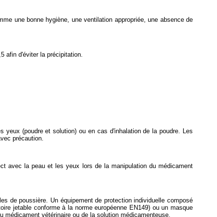
comme une bonne hygiène, une ventilation appropriée, une absence de
afin d'éviter la précipitation.
 yeux (poudre et solution) ou en cas d'inhalation de la poudre. Les
avec précaution.
rect avec la peau et les yeux lors de la manipulation du médicament
icules de poussière. Un équipement de protection individuelle composé
atoire jetable conforme à la norme européenne EN149) ou un masque
 du médicament vétérinaire ou de la solution médicamenteuse.