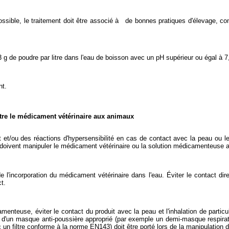
ossible, le traitement doit être associé à de bonnes pratiques d'élevage, 
g de poudre par litre dans l'eau de boisson avec un pH supérieur ou égal à 7,5 
nt.
stre le médicament vétérinaire aux animaux
et/ou des réactions d'hypersensibilité en cas de contact avec la peau ou les
 doivent manipuler le médicament vétérinaire ou la solution médicamenteuse 
e l'incorporation du médicament vétérinaire dans l'eau. Éviter le contact di
ct.
amenteuse, éviter le contact du produit avec la peau et l'inhalation de part
 d'un masque anti-poussière approprié (par exemple un demi-masque respir
un filtre conforme à la norme EN143) doit être porté lors de la manipulation