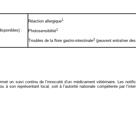
1
Réaction allergique
1
isponibles) :
Photosensibilité
2
Troubles de la flore gastro-intestinale
(peuvent entraîner des 
 permet un suivi continu de l’innocuité d’un médicament vétérinaire. Les notif
 ou à son représentant local, soit à l’autorité nationale compétente par l’int