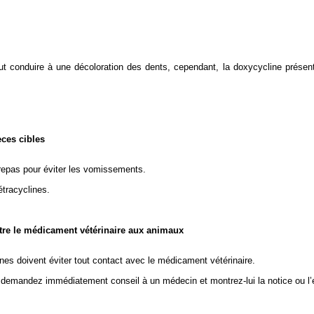
ut conduire à une décoloration des dents, cependant, la doxycycline présent
èces cibles
 repas pour éviter les vomissements.
étracyclines.
stre le médicament vétérinaire aux animaux
nes doivent éviter tout contact avec le médicament vétérinaire.
 demandez immédiatement conseil à un médecin et montrez-lui la notice ou l’é