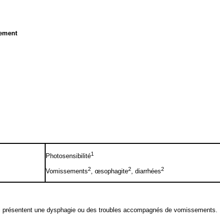
nement
1
Photosensibilité
2
2
2
Vomissements
, œsophagite
, diarrhées
ui présentent une dysphagie ou des troubles accompagnés de vomissements.