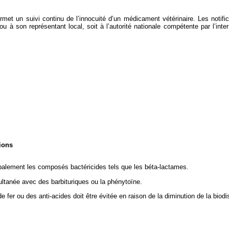
 permet un suivi continu de l’innocuité d’un médicament vétérinaire. Les notif
 ou à son représentant local, soit à l’autorité nationale compétente par l’int
ions
cipalement les composés bactéricides tels que les béta-lactames.
multanée avec des barbituriques ou la phénytoïne.
er ou des anti-acides doit être évitée en raison de la diminution de la biodis