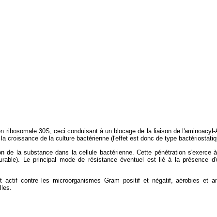
tion ribosomale 30S, ceci conduisant à un blocage de la liaison de l'aminoa
 la croissance de la culture bactérienne (l'effet est donc de type bactériostati
on de la substance dans la cellule bactérienne. Cette pénétration s'exerce à
rable). Le principal mode de résistance éventuel est lié à la présence d'u
nt actif contre les microorganismes Gram positif et négatif, aérobies et
lles.