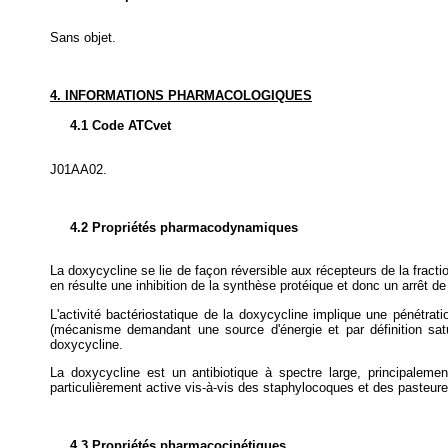
Sans objet.
4. INFORMATIONS PHARMACOLOGIQUES
4.1 Code ATCvet
J01AA02.
4.2 Propriétés pharmacodynamiques
La doxycycline se lie de façon réversible aux récepteurs de la frac
en résulte une inhibition de la synthèse protéique et donc un arrêt de
L'activité bactériostatique de la doxycycline implique une pénétrati
(mécanisme demandant une source d'énergie et par définition satu
doxycycline.
La doxycycline est un antibiotique à spectre large, principaleme
particulièrement active vis-à-vis des staphylocoques et des pasteure
4.3 Propriétés pharmacocinétiques