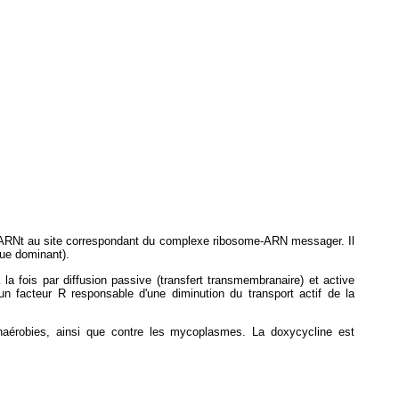
cyl-ARNt au site correspondant du complexe ribosome-ARN messager. Il
que dominant).
 la fois par diffusion passive (transfert transmembranaire) et active
n facteur R responsable d'une diminution du transport actif de la
 anaérobies, ainsi que contre les mycoplasmes. La doxycycline est