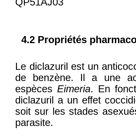
QP51AJ03
4.2 Propriétés pharma
Le diclazuril est un anticoc
de benzène. Il a une act
espèces
Eimeria
. En fonc
diclazuril a un effet cocci
soit sur les stades asexu
parasite.