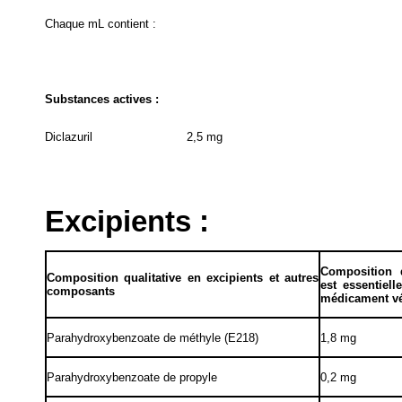
Chaque mL contient :
Substances actives :
Diclazuril
2,5 mg
Excipients :
Composition q
Composition qualitative en excipients et autres
est essentiel
composants
médicament vé
Parahydroxybenzoate de méthyle (E218)
1,8 mg
Parahydroxybenzoate de propyle
0,2 mg