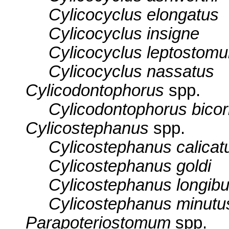
Cylicocyclus elongatus
Cylicocyclus insigne
Cylicocyclus leptostom
Cylicocyclus nassatus
Cylicodontophorus
spp.
Cylicodontophorus bicor
Cylicostephanus
spp.
Cylicostephanus calicat
Cylicostephanus goldi
Cylicostephanus longibu
Cylicostephanus minutu
Parapoteriostomum
spp.