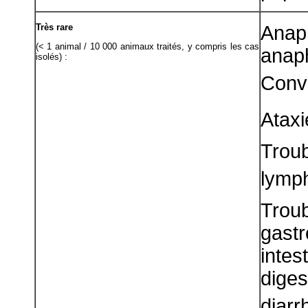
Très rare
Ana
(< 1 animal / 10 000 animaux traités, y compris les cas
anap
isolés) :
Convu
Ataxi
Tro
lymp
Troub
gast
inte
dige
diarr