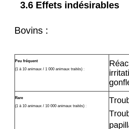
3.6 Effets indésirables
Bovins :
Peu fréquent
Réact
(1 à 10 animaux / 1 000 animaux traités) :
irri
gonfl
Rare
Troub
(1 à 10 animaux / 10 000 animaux traités) :
Trou
papill