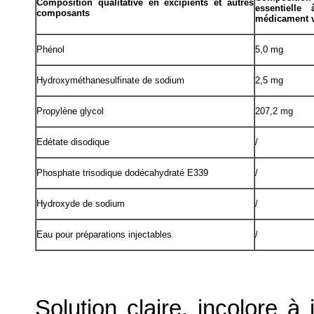
Composition qualitative en excipients et autres
essentielle
composants
médicament v
Phénol
5,0 mg
Hydroxyméthanesulfinate de sodium
2,5 mg
Propylène glycol
207,2 mg
Edétate disodique
/
Phosphate trisodique dodécahydraté E339
/
Hydroxyde de sodium
/
Eau pour préparations injectables
/
Solution claire, incolore à