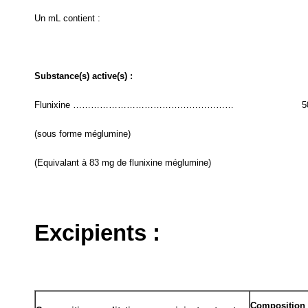
Un mL contient :
Substance(s) active(s) :
Flunixine ………………………………………………
5
(sous forme méglumine)
(Equivalant à 83 mg de flunixine méglumine)
Excipients :
Composition q