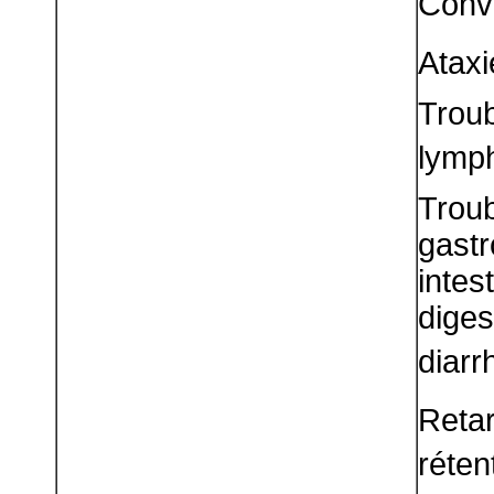
Convu
Ataxi
Tro
lymp
Troub
gast
inte
dige
diarr
Retar
réten