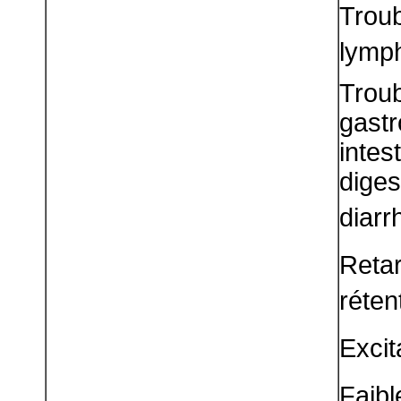
Tro
lymp
Troub
gast
inte
dige
diarr
Retar
réten
Excit
Faibl