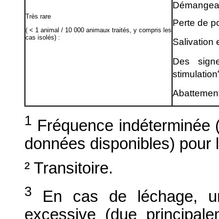
Démangea
Très rare
Perte de po
( < 1 animal / 10 000 animaux traités, y compris les
cas isolés) :
Salivation
Des sign
stimulation
Abattemen
1
Fréquence indéterminée (n
données disponibles) pour l
² Transitoire.
3
En cas de léchage, une
excessive (due principale